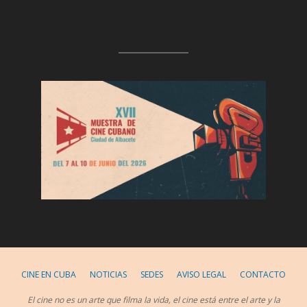
CINE EN CUBA
NOTICIAS
SEDES
AVISO LEGAL
CONTACTO
El cine no es un arte que filma la vida, el cine está entre el arte y la